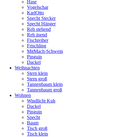
Hase
variants.
on
Vogelschar
The
the
KarlOtto
options
product
Specht Stecker
may
page
Specht Hänger
be
Reh stehend
chosen
Reh äsend
on
Fischreiher
the
Frischling
product
MitMach-Schwein
page
Pinguin
Dackel
Weihnachten
Stern klein
Stern groß
Tannenbaum klein
Tannenbaum groß
Wohnen
Windlicht Kuh
Dackel
Pinguin
Specht
Baum
Tisch groß
Tisch klein