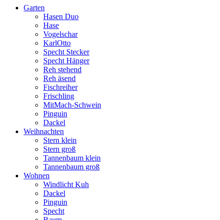
Garten
Hasen Duo
Hase
Vogelschar
KarlOtto
Specht Stecker
Specht Hänger
Reh stehend
Reh äsend
Fischreiher
Frischling
MitMach-Schwein
Pinguin
Dackel
Weihnachten
Stern klein
Stern groß
Tannenbaum klein
Tannenbaum groß
Wohnen
Windlicht Kuh
Dackel
Pinguin
Specht
Baum